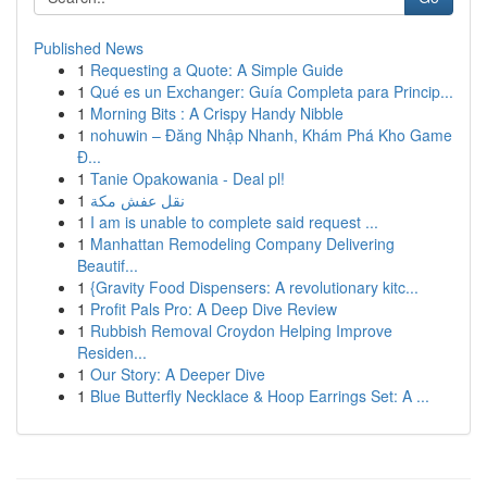
Published News
1
Requesting a Quote: A Simple Guide
1
Qué es un Exchanger: Guía Completa para Princip...
1
Morning Bits : A Crispy Handy Nibble
1
nohuwin – Đăng Nhập Nhanh, Khám Phá Kho Game
Đ...
1
Tanie Opakowania - Deal pl!
1
نقل عفش مكة
1
I am is unable to complete said request ...
1
Manhattan Remodeling Company Delivering
Beautif...
1
{Gravity Food Dispensers: A revolutionary kitc...
1
Profit Pals Pro: A Deep Dive Review
1
Rubbish Removal Croydon Helping Improve
Residen...
1
Our Story: A Deeper Dive
1
Blue Butterfly Necklace & Hoop Earrings Set: A ...