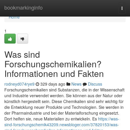
Home
bookmarkinginfo
Togg
navi
Home
1
Was sind
Forschungschemikalien?
Informationen und Fakten
rodneyd074rye9
329 days ago
News
Discuss
Forschungschemikalien sind Substanzen, die in der Wissenschaft
und Industrie verwendet werden. Sie können aus der Natur oder
künstlich hergestellt sein. Diese Chemikalien sind sehr wichtig für
die Entwicklung neuer Produkte und Technologien. Sie werden in
der Pharmaindustrie und bei der Materialforschung eingesetzt.
Dort helfen sie, neue Materialien zu entwickeln. Es
https://was-
sind-forschungschemik43209.newsbloger.com/37820153/was-