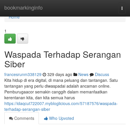
Home
bookmarkinginfo
Togg
navi
Home
1
Waspada Terhadap Serangan
Siber
francesrunm338129
329 days ago
News
Discuss
Kita hidup di era digital, di mana peluang dan tantangan. Satu
tantangan yang perlu diwaspadai adalah ancaman online.
Pemburugaacor semakin canggih dalam memanfaatkan
kerentanan kita, dan kita semua harus
https://idaqcut722007.mybloglicious.com/57187576/waspada-
terhadap-serangan-siber
Comments
Who Upvoted