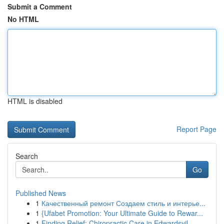
Submit a Comment
No HTML
HTML is disabled
Report Page
Search
Go
Published News
1
Качественный ремонт Создаем стиль и интерье...
1
{Ufabet Promotion: Your Ultimate Guide to Rewar...
1
Finding Relief: Chiropractic Care in Edwardsvil...