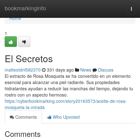
Home
bookmarkinginfo
Togg
navi
Home
1
El Secretos
matteotdnl582370
331 days ago
News
Discuss
El extracto de Rosa Mosqueta se ha convertido en un elemento
esencial para alcanzar una piel radiante. Sus propiedades
hidratantes ayudan a reducir las manchas del tiempo, dejando tu
rostro con un aspecto hermoso.
https://cyberbookmarking.com/story20163573/aceite-de-rosa-
mosqueta-la-mirada
Comments
Who Upvoted
Comments