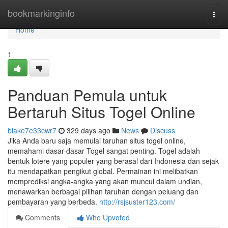
Home
bookmarkinginfo
Togg
navi
Home
1
Panduan Pemula untuk
Bertaruh Situs Togel Online
blake7e33cwr7
329 days ago
News
Discuss
Jika Anda baru saja memulai taruhan situs togel online,
memahami dasar-dasar Togel sangat penting. Togel adalah
bentuk lotere yang populer yang berasal dari Indonesia dan sejak
itu mendapatkan pengikut global. Permainan ini melibatkan
memprediksi angka-angka yang akan muncul dalam undian,
menawarkan berbagai pilihan taruhan dengan peluang dan
pembayaran yang berbeda.
http://rsjsuster123.com/
Comments
Who Upvoted