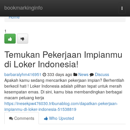
Home
bookmarkinginfo
Togg
navi
Home
1
Temukan Pekerjaan Impianmu
di Loker Indonesia!
barbaralyhm416951
333 days ago
News
Discuss
Apakah kamu sedang mencarikan pekerjaan impian? Berhentilah
berkecil hati ! Loker Indonesia adalah pilihan tepat untuk meraih
kesempatan emas. Di sini, kamu bisa membandingkan berbagai
macam peluang kerja
https://inesekpw476030.tribunablog.com/dapatkan-pekerjaan-
impianmu-di-loker-indonesia-51538819
Comments
Who Upvoted