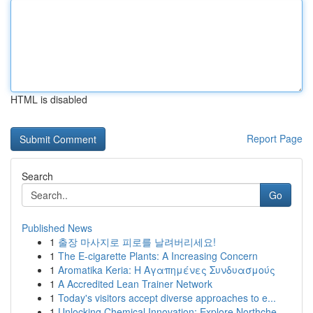
HTML is disabled
Report Page
Search
Go
Published News
1
출장 마사지로 피로를 날려버리세요!
1
The E-cigarette Plants: A Increasing Concern
1
Aromatika Keria: Η Αγαπημένες Συνδυασμούς
1
A Accredited Lean Trainer Network
1
Today's visitors accept diverse approaches to e...
1
Unlocking Chemical Innovation: Explore Northche...