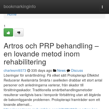
Home
bookmarkinginfo
Togg
navi
Home
1
Artros och PRP behandling –
en lovande metod inom
rehabilitering
charlesmi9373
335 days ago
News
Discuss
Lösningar för smärtlindring: På vilket sätt Prolopterapi Effektivt
Reducerar Axelsmärta Smärta i axelleden drabbar ett stort antal
personer och anledningarna varierar, från skador till
förslitningsskador. Traditionella smärtbehandlingsmetoder
resulterar vanligtvis bara i temporär förbättring utan att åtgärda
de bakomliggande problemen. Prolopterapi framträder som ett
lovande alternati...