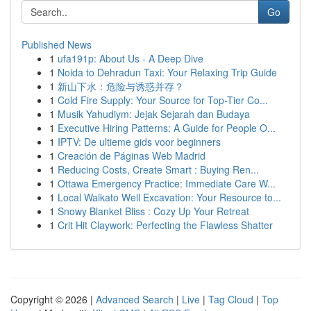
Go
Published News
1
ufa191p: About Us - A Deep Dive
1
Noida to Dehradun Taxi: Your Relaxing Trip Guide
1
新山下水：危险与诱惑并存？
1
Cold Fire Supply: Your Source for Top-Tier Co...
1
Musik Yahudiym: Jejak Sejarah dan Budaya
1
Executive Hiring Patterns: A Guide for People O...
1
IPTV: De ultieme gids voor beginners
1
Creación de Páginas Web Madrid
1
Reducing Costs, Create Smart : Buying Ren...
1
Ottawa Emergency Practice: Immediate Care W...
1
Local Waikato Well Excavation: Your Resource to...
1
Snowy Blanket Bliss : Cozy Up Your Retreat
1
Crit Hit Claywork: Perfecting the Flawless Shatter
Copyright © 2026 |
Advanced Search
|
Live
|
Tag Cloud
|
Top