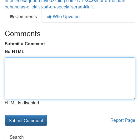
https://cesarjnpqp.mybuzzblog.com/17123436/hur-artros-kan-
behandlas-effektivt-på-en-specialiserad-klinik
Comments
Who Upvoted
Comments
Submit a Comment
No HTML
HTML is disabled
Report Page
Search