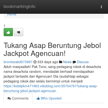
Home
bookmarkinginfo
Togg
navi
Home
1
Tukang Asap Beruntung Jebol
Jackpot Agencuan!
bronteeakd073997
333 days ago
News
Discuss
Aduh masyaallah! Pak Tono, sang pedagang rokok di desa/kota
nama desa/kota random, mendadak berhasil mendapatkan
jackpot fantastis dari Agencuan! Dia {sudahtaip sebagai
pedagang rokok dan selalu bermimpi untuk menjadi
https://kobiipkm471963.vidublog.com/35704767/tukang-asap-
beruntung-jebol-jackpot-agencuan
Comments
Who Upvoted