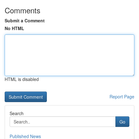
Comments
Submit a Comment
No HTML
HTML is disabled
Report Page
Search
Go
Published News