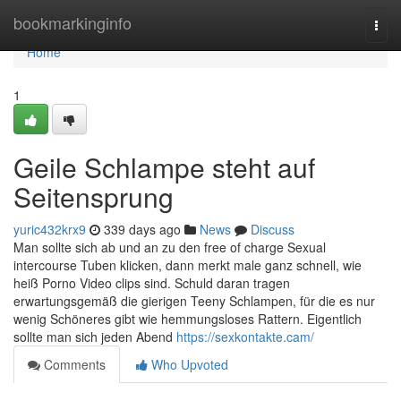
Home
bookmarkinginfo
Togg
navi
Home
1
Geile Schlampe steht auf
Seitensprung
yuric432krx9
339 days ago
News
Discuss
Man sollte sich ab und an zu den free of charge Sexual
intercourse Tuben klicken, dann merkt male ganz schnell, wie
heiß Porno Video clips sind. Schuld daran tragen
erwartungsgemäß die gierigen Teeny Schlampen, für die es nur
wenig Schöneres gibt wie hemmungsloses Rattern. Eigentlich
sollte man sich jeden Abend
https://sexkontakte.cam/
Comments
Who Upvoted