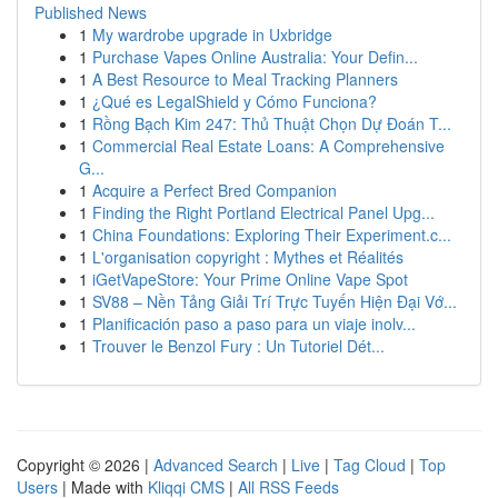
Published News
1
My wardrobe upgrade in Uxbridge
1
Purchase Vapes Online Australia: Your Defin...
1
A Best Resource to Meal Tracking Planners
1
¿Qué es LegalShield y Cómo Funciona?
1
Rồng Bạch Kim 247: Thủ Thuật Chọn Dự Đoán T...
1
Commercial Real Estate Loans: A Comprehensive
G...
1
Acquire a Perfect Bred Companion
1
Finding the Right Portland Electrical Panel Upg...
1
China Foundations: Exploring Their Experiment.c...
1
L'organisation copyright : Mythes et Réalités
1
iGetVapeStore: Your Prime Online Vape Spot
1
SV88 – Nền Tảng Giải Trí Trực Tuyến Hiện Đại Vớ...
1
Planificación paso a paso para un viaje inolv...
1
Trouver le Benzol Fury : Un Tutoriel Dét...
Copyright © 2026 |
Advanced Search
|
Live
|
Tag Cloud
|
Top
Users
| Made with
Kliqqi CMS
|
All RSS Feeds