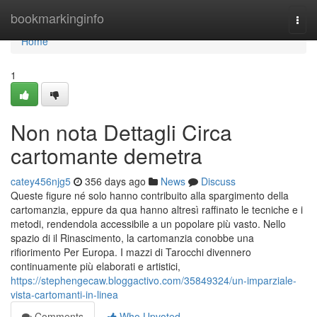
Home
bookmarkinginfo
Togg
navi
Home
1
Non nota Dettagli Circa
cartomante demetra
catey456njg5
356 days ago
News
Discuss
Queste figure né solo hanno contribuito alla spargimento della
cartomanzia, eppure da qua hanno altresì raffinato le tecniche e i
metodi, rendendola accessibile a un popolare più vasto. Nello
spazio di il Rinascimento, la cartomanzia conobbe una
rifiorimento Per Europa. I mazzi di Tarocchi divennero
continuamente più elaborati e artistici,
https://stephengecaw.bloggactivo.com/35849324/un-imparziale-
vista-cartomanti-in-linea
Comments
Who Upvoted