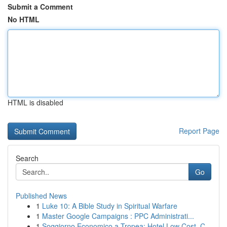
Submit a Comment
No HTML
HTML is disabled
Report Page
Search
Go
Published News
1
Luke 10: A Bible Study in Spiritual Warfare
1
Master Google Campaigns : PPC Administrati...
1
Soggiorno Economico a Tropea: Hotel Low Cost, C...