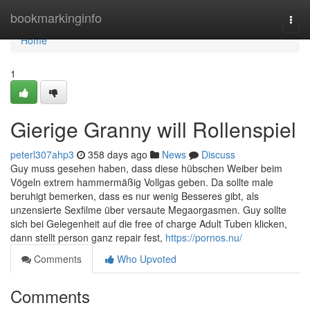
Home
bookmarkinginfo
Togg
navi
Home
1
Gierige Granny will Rollenspiel
peterl307ahp3
358 days ago
News
Discuss
Guy muss gesehen haben, dass diese hübschen Weiber beim
Vögeln extrem hammermäßig Vollgas geben. Da sollte male
beruhigt bemerken, dass es nur wenig Besseres gibt, als
unzensierte Sexfilme über versaute Megaorgasmen. Guy sollte
sich bei Gelegenheit auf die free of charge Adult Tuben klicken,
dann stellt person ganz repair fest,
https://pornos.nu/
Comments
Who Upvoted
Comments