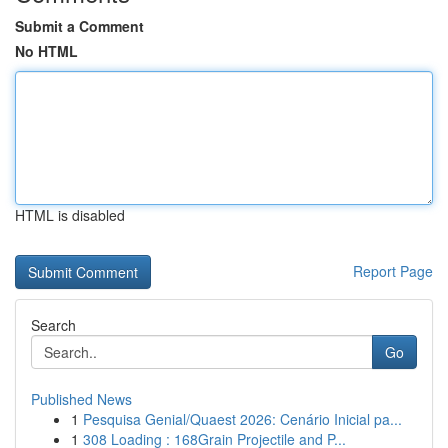
Submit a Comment
No HTML
HTML is disabled
Report Page
Search
Go
Published News
1
Pesquisa Genial/Quaest 2026: Cenário Inicial pa...
1
308 Loading : 168Grain Projectile and P...