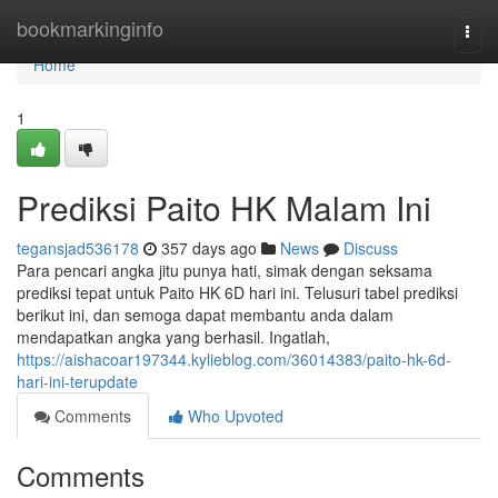
Home
bookmarkinginfo
Togg
navi
Home
1
Prediksi Paito HK Malam Ini
tegansjad536178
357 days ago
News
Discuss
Para pencari angka jitu punya hati, simak dengan seksama
prediksi tepat untuk Paito HK 6D hari ini. Telusuri tabel prediksi
berikut ini, dan semoga dapat membantu anda dalam
mendapatkan angka yang berhasil. Ingatlah,
https://aishacoar197344.kylieblog.com/36014383/paito-hk-6d-
hari-ini-terupdate
Comments
Who Upvoted
Comments