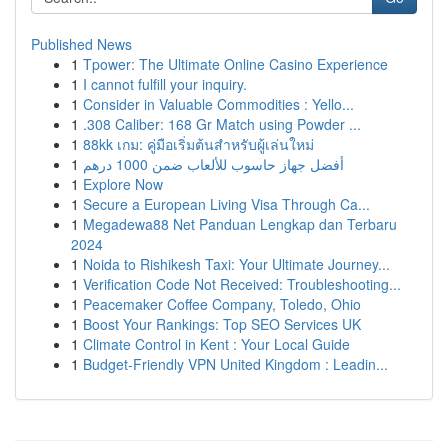
Published News
1
Tpower: The Ultimate Online Casino Experience
1
I cannot fulfill your inquiry.
1
Consider in Valuable Commodities : Yello...
1
.308 Caliber: 168 Gr Match using Powder ...
1
88kk เกม: คู่มือเริ่มต้นสำหรับผู้เล่นใหม่
1
أفضل جهاز حاسوب للألعاب ضمن 1000 درهم
1
Explore Now
1
Secure a European Living Visa Through Ca...
1
Megadewa88 Net Panduan Lengkap dan Terbaru
2024
1
Noida to Rishikesh Taxi: Your Ultimate Journey...
1
Verification Code Not Received: Troubleshooting...
1
Peacemaker Coffee Company, Toledo, Ohio
1
Boost Your Rankings: Top SEO Services UK
1
Climate Control in Kent : Your Local Guide
1
Budget-Friendly VPN United Kingdom : Leadin...