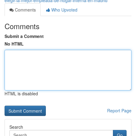
elegir-la-mejor-empleada-de-hogar-interna-en-madrid
Comments
Who Upvoted
Comments
Submit a Comment
No HTML
HTML is disabled
Report Page
Search
Go