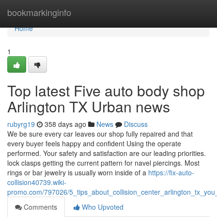
Home
bookmarkinginfo
Home
1
Top latest Five auto body shop
Arlington TX Urban news
rubyrg19
358 days ago
News
Discuss
We be sure every car leaves our shop fully repaired and that
every buyer feels happy and confident Using the operate
performed. Your safety and satisfaction are our leading priorities.
lock clasps getting the current pattern for navel piercings. Most
rings or bar jewelry is usually worn inside of a
https://fix-auto-
collision40739.wiki-
promo.com/797026/5_tips_about_collision_center_arlington_tx_yo
Comments
Who Upvoted