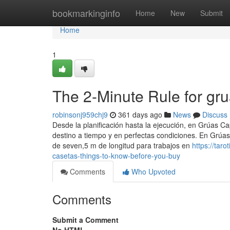
Home
bookmarkinginfo
Home
New
Submit
Home
1
The 2-Minute Rule for grua
robinsonj959chj9
361 days ago
News
Discuss
Desde la planificación hasta la ejecución, en Grúas Ca
destino a tiempo y en perfectas condiciones. En Grú
de seven,5 m de longitud para trabajos en
https://ta
casetas-things-to-know-before-you-buy
Comments
Who Upvoted
Comments
Submit a Comment