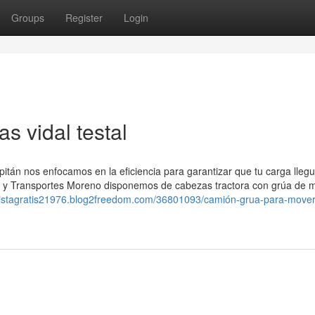
Groups
Register
Login
s vidal testal
pitán nos enfocamos en la eficiencia para garantizar que tu carga lleg
as y Transportes Moreno disponemos de cabezas tractora con grúa de
rotistagratis21976.blog2freedom.com/36801093/camión-grua-para-mover