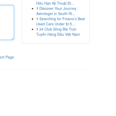
Hữu Hạn Kỹ Thuật Đi...
1
Discover Your Journey :
Astrologer in South Ri...
1
Searching for Fresno's Best
Used Cars Under $15...
1
24 Club Sòng Bài Trực
Tuyến Hàng Đầu Việt Nam
ort Page