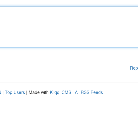
Rep
d
|
Top Users
| Made with
Kliqqi CMS
|
All RSS Feeds