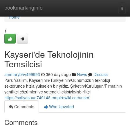
Home
bookmarkinginfo
Togg
navi
Home
1
Kayseri'de Teknolojinin
Temsilcisi
ammarybhv499993
360 days ago
News
Discuss
Pars Yazılım, Kayseri'nin/Türkiye'nin/Günümüzün teknoloji
sektöründe hızla yükselen bir yıldız. Şirketin/Kuruluşun/Firma'nın
yenilikçi çözümleri ve yetenekli ekibiyle/işbirlikçi
https://safiyasuuo749148.empirewiki.com/user
Comments
Who Upvoted
Comments