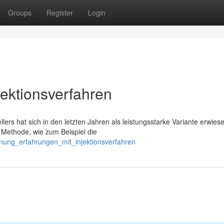
Groups
Register
Login
jektionsverfahren
lers hat sich in den letzten Jahren als leistungsstarke Variante erwies
 Methode, wie zum Beispiel die
cknung_erfahrungen_mit_injektionsverfahren