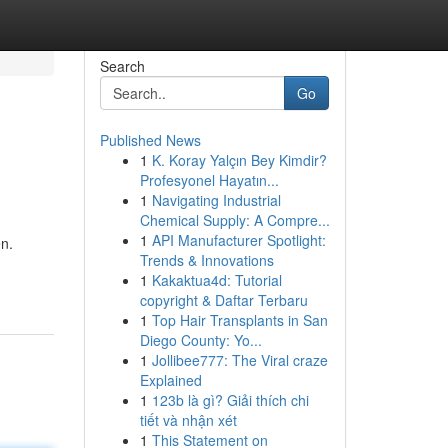
Search
Go
Published News
1
K. Koray Yalçın Bey Kimdir?
Profesyonel Hayatın...
1
Navigating Industrial
Chemical Supply: A Compre...
1
API Manufacturer Spotlight:
en.
Trends & Innovations
1
Kakaktua4d: Tutorial
copyright & Daftar Terbaru
1
Top Hair Transplants in San
Diego County: Yo...
1
Jollibee777: The Viral craze
Explained
1
123b là gì? Giải thích chi
tiết và nhận xét
1
This Statement on