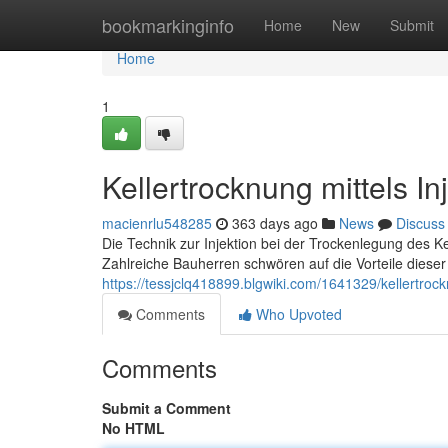
Home
bookmarkinginfo
Home
New
Submit
Home
1
Kellertrocknung mittels In
macienrlu548285
363 days ago
News
Discuss
Die Technik zur Injektion bei der Trockenlegung des Kel
Zahlreiche Bauherren schwören auf die Vorteile dieser
https://tessjclq418899.blgwiki.com/1641329/kellertro
Comments
Who Upvoted
Comments
Submit a Comment
No HTML