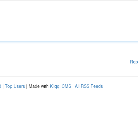
Rep
d
|
Top Users
| Made with
Kliqqi CMS
|
All RSS Feeds