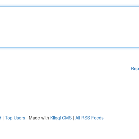
Rep
d
|
Top Users
| Made with
Kliqqi CMS
|
All RSS Feeds