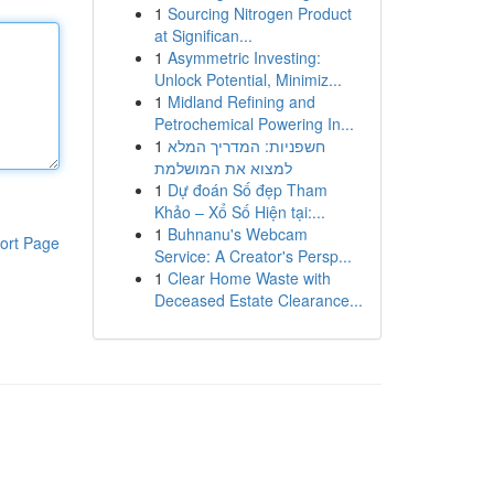
1
Sourcing Nitrogen Product
at Significan...
1
Asymmetric Investing:
Unlock Potential, Minimiz...
1
Midland Refining and
Petrochemical Powering In...
1
חשפניות: המדריך המלא
למצוא את המושלמת
1
Dự đoán Số đẹp Tham
Khảo – Xổ Số Hiện tại:...
1
Buhnanu's Webcam
ort Page
Service: A Creator's Persp...
1
Clear Home Waste with
Deceased Estate Clearance...