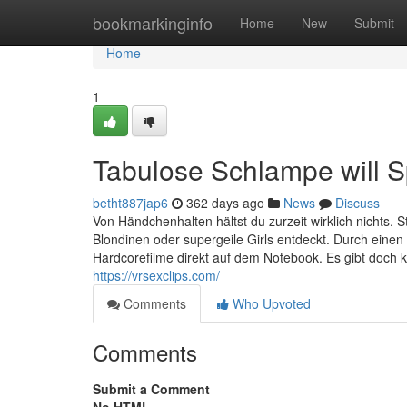
Home
bookmarkinginfo
Home
New
Submit
Home
1
Tabulose Schlampe will S
betht887jap6
362 days ago
News
Discuss
Von Händchenhalten hältst du zurzeit wirklich nichts. S
Blondinen oder supergeile Girls entdeckt. Durch einen 
Hardcorefilme direkt auf dem Notebook. Es gibt doch k
https://vrsexclips.com/
Comments
Who Upvoted
Comments
Submit a Comment