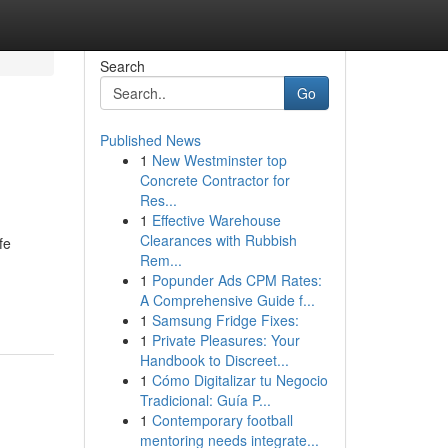
Search
Go
Published News
1
New Westminster top
Concrete Contractor for
Res...
1
Effective Warehouse
Clearances with Rubbish
fe
Rem...
1
Popunder Ads CPM Rates:
A Comprehensive Guide f...
1
Samsung Fridge Fixes:
1
Private Pleasures: Your
Handbook to Discreet...
1
Cómo Digitalizar tu Negocio
Tradicional: Guía P...
1
Contemporary football
mentoring needs integrate...