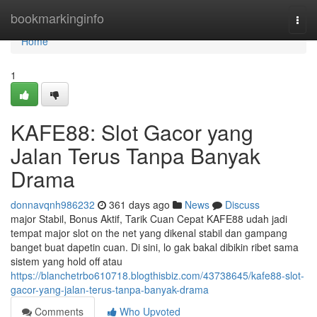
Home
bookmarkinginfo
Togg
navi
Home
1
KAFE88: Slot Gacor yang
Jalan Terus Tanpa Banyak
Drama
donnavqnh986232
361 days ago
News
Discuss
major Stabil, Bonus Aktif, Tarik Cuan Cepat KAFE88 udah jadi
tempat major slot on the net yang dikenal stabil dan gampang
banget buat dapetin cuan. Di sini, lo gak bakal dibikin ribet sama
sistem yang hold off atau
https://blanchetrbo610718.blogthisbiz.com/43738645/kafe88-slot-
gacor-yang-jalan-terus-tanpa-banyak-drama
Comments
Who Upvoted