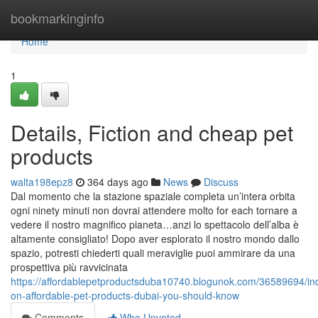
Home
bookmarkinginfo
Home
1
Details, Fiction and cheap pet
products
walta198epz8
364 days ago
News
Discuss
Dal momento che la stazione spaziale completa un’intera orbita
ogni ninety minuti non dovrai attendere molto for each tornare a
vedere il nostro magnifico pianeta…anzi lo spettacolo dell’alba è
altamente consigliato! Dopo aver esplorato il nostro mondo dallo
spazio, potresti chiederti quali meraviglie puoi ammirare da una
prospettiva più ravvicinata
https://affordablepetproductsduba10740.blogunok.com/36589694/ind
on-affordable-pet-products-dubai-you-should-know
Comments
Who Upvoted