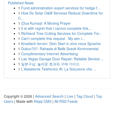
Published News
1
Fund administration expert services for hedge f...
1
How Do Solar O&M Services Reduce Downtime for
C...
1
{Dua Kumayl: A Moving Prayer
1
It is with regret that I cannot complete this...
1
Richland Tree Cutting Services for Complete Tre...
1
Can't complete this request . My aim i...
1
Kroatisch lernen: Dein Start in eine neue Sprache
1
Dukun707: Rahasia di Balik Sosok Kontroversial
1
Complimentary Internet Advertising
1
Las Vegas Garage Door Repair: Reliable Service ...
1
일본구심: 놀라운 효과와 구매 가이드
1
L'Assistente Telefonico AI: La Soluzione che ...
Copyright © 2026 |
Advanced Search
|
Live
|
Tag Cloud
|
Top
Users
| Made with
Kliqqi CMS
|
All RSS Feeds