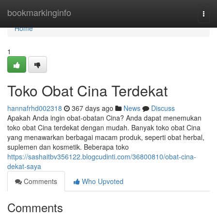
Home
bookmarkinginfo
Togg
navi
Home
1
Toko Obat Cina Terdekat
hannafrhd002318
367 days ago
News
Discuss
Apakah Anda ingin obat-obatan Cina? Anda dapat menemukan
toko obat Cina terdekat dengan mudah. Banyak toko obat Cina
yang menawarkan berbagai macam produk, seperti obat herbal,
suplemen dan kosmetik. Beberapa toko
https://sashaitbv356122.blogcudinti.com/36800810/obat-cina-
dekat-saya
Comments
Who Upvoted
Comments