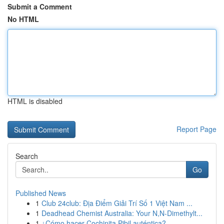
Submit a Comment
No HTML
HTML is disabled
Report Page
Search
Go
Published News
1
Club 24club: Địa Điểm Giải Trí Số 1 Việt Nam ...
1
Deadhead Chemist Australia: Your N,N-Dimethylt...
1
¿Cómo hacer Cochinita Pibil auténtica?