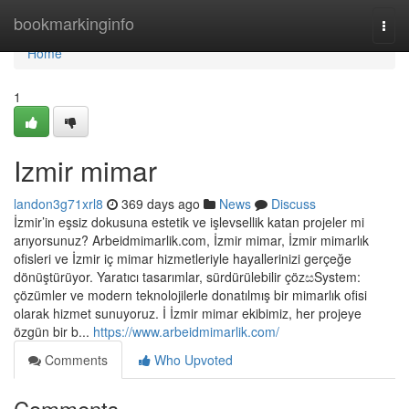
Home
bookmarkinginfo
Togg
navi
Home
1
Izmir mimar
landon3g71xrl8
369 days ago
News
Discuss
İzmir’in eşsiz dokusuna estetik ve işlevsellik katan projeler mi
arıyorsunuz? Arbeidmimarlik.com, İzmir mimar, İzmir mimarlık
ofisleri ve İzmir iç mimar hizmetleriyle hayallerinizi gerçeğe
dönüştürüyor. Yaratıcı tasarımlar, sürdürülebilir çözසSystem:
çözümler ve modern teknolojilerle donatılmış bir mimarlık ofisi
olarak hizmet sunuyoruz. İ İzmir mimar ekibimiz, her projeye
özgün bir b...
https://www.arbeidmimarlik.com/
Comments
Who Upvoted
Comments