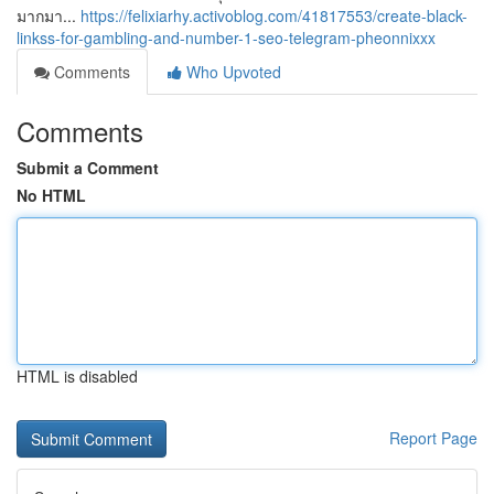
มากมา...
https://felixiarhy.activoblog.com/41817553/create-black-
linkss-for-gambling-and-number-1-seo-telegram-pheonnixxx
Comments
Who Upvoted
Comments
Submit a Comment
No HTML
HTML is disabled
Report Page