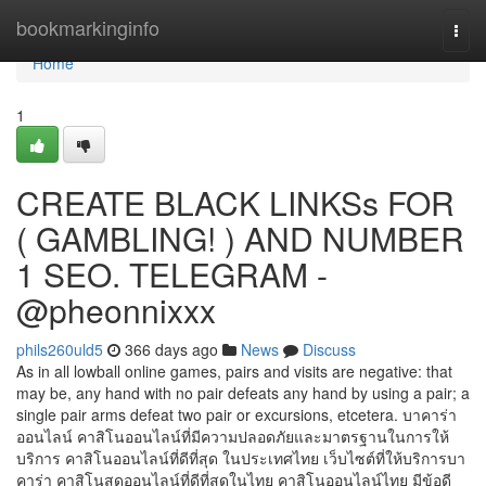
Home
bookmarkinginfo
Togg
navi
Home
1
CREATE BLACK LINKSs FOR
( GAMBLING! ) AND NUMBER
1 SEO. TELEGRAM -
@pheonnixxx
phils260uld5
366 days ago
News
Discuss
As in all lowball online games, pairs and visits are negative: that
may be, any hand with no pair defeats any hand by using a pair; a
single pair arms defeat two pair or excursions, etcetera. บาคาร่า
ออนไลน์ คาสิโนออนไลน์ที่มีความปลอดภัยและมาตรฐานในการให้
บริการ คาสิโนออนไลน์ที่ดีที่สุด ในประเทศไทย เว็บไซต์ที่ให้บริการบา
คาร่า คาสิโนสดออนไลน์ที่ดีที่สุดในไทย คาสิโนออนไลน์ไทย มีข้อดี