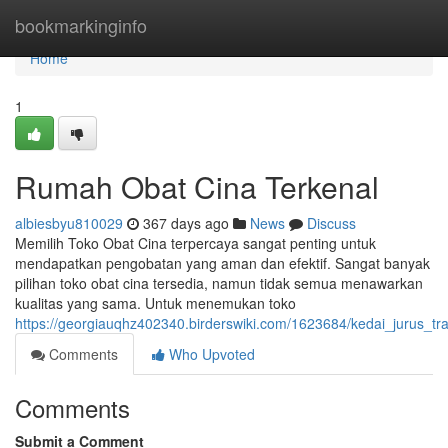
Home
bookmarkinginfo
Home
1
Rumah Obat Cina Terkenal
albiesbyu810029
367 days ago
News
Discuss
Memilih Toko Obat Cina terpercaya sangat penting untuk
mendapatkan pengobatan yang aman dan efektif. Sangat banyak
pilihan toko obat cina tersedia, namun tidak semua menawarkan
kualitas yang sama. Untuk menemukan toko
https://georgiauqhz402340.birderswiki.com/1623684/kedai_jurus_tra
Comments
Who Upvoted
Comments
Submit a Comment