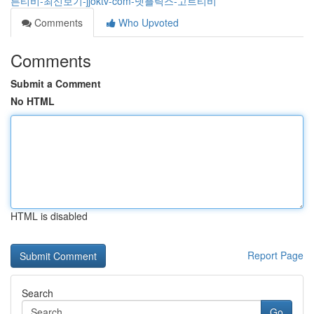
른티비-최신보기-jjoktv-com-넷플릭스-고트티비
Comments
Who Upvoted
Comments
Submit a Comment
No HTML
HTML is disabled
Report Page
Search
Go