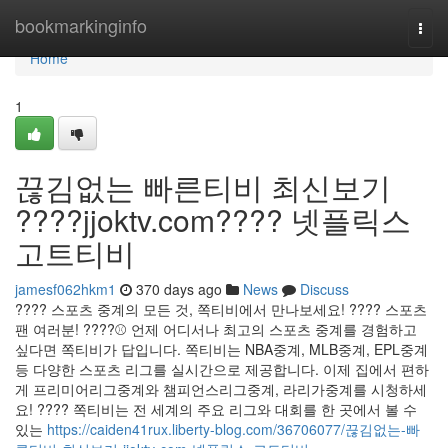
Home
bookmarkinginfo
Togg
navi
Home
1
끊김없는 빠른티비 최신보기
????jjoktv.com???? 넷플릭스
고트티비
jamesf062hkm1
370 days ago
News
Discuss
???? 스포츠 중계의 모든 것, 쪽티비에서 만나보세요! ???? 스포츠
팬 여러분! ????⚾ 언제 어디서나 최고의 스포츠 중계를 경험하고
싶다면 쪽티비가 답입니다. 쪽티비는 NBA중계, MLB중계, EPL중계
등 다양한 스포츠 리그를 실시간으로 제공합니다. 이제 집에서 편하
게 프리미어리그중계와 챔피언스리그중계, 라리가중계를 시청하세
요! ???? 쪽티비는 전 세계의 주요 리그와 대회를 한 곳에서 볼 수
있는
https://caiden41rux.liberty-blog.com/36706077/끊김없는-빠