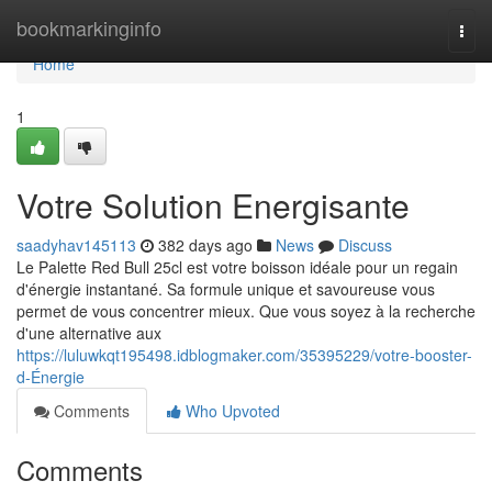
Home
bookmarkinginfo
Togg
navi
Home
1
Votre Solution Energisante
saadyhav145113
382 days ago
News
Discuss
Le Palette Red Bull 25cl est votre boisson idéale pour un regain
d'énergie instantané. Sa formule unique et savoureuse vous
permet de vous concentrer mieux. Que vous soyez à la recherche
d'une alternative aux
https://luluwkqt195498.idblogmaker.com/35395229/votre-booster-
d-Énergie
Comments
Who Upvoted
Comments