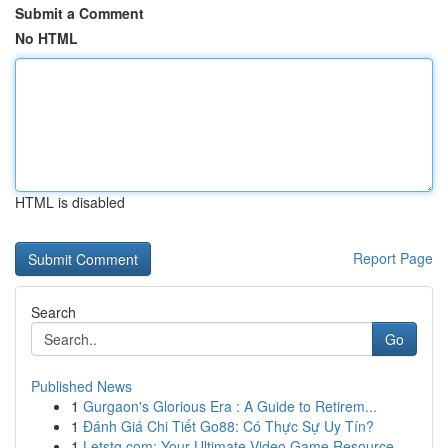
Submit a Comment
No HTML
HTML is disabled
Report Page
Search
Go
Published News
1
Gurgaon's Glorious Era : A Guide to Retirem...
1
Đánh Giá Chi Tiết Go88: Có Thực Sự Uy Tín?
1
Letstg.com: Your Ultimate Video Game Resource