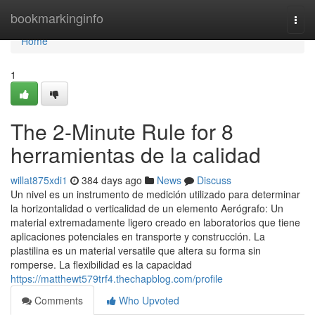
Home
bookmarkinginfo
Togg
navi
Home
1
The 2-Minute Rule for 8
herramientas de la calidad
willat875xdi1
384 days ago
News
Discuss
Un nivel es un instrumento de medición utilizado para determinar
la horizontalidad o verticalidad de un elemento Aerógrafo: Un
material extremadamente ligero creado en laboratorios que tiene
aplicaciones potenciales en transporte y construcción. La
plastilina es un material versatile que altera su forma sin
romperse. La flexibilidad es la capacidad
https://matthewt579trf4.thechapblog.com/profile
Comments
Who Upvoted