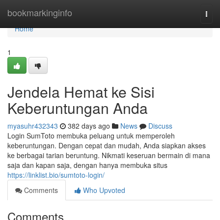
Home
bookmarkinginfo
Togg
navi
Home
1
Jendela Hemat ke Sisi
Keberuntungan Anda
myasuhr432343
382 days ago
News
Discuss
Login SumToto membuka peluang untuk memperoleh
keberuntungan. Dengan cepat dan mudah, Anda siapkan akses
ke berbagai tarian beruntung. Nikmati keseruan bermain di mana
saja dan kapan saja, dengan hanya membuka situs
https://linklist.bio/sumtoto-login/
Comments
Who Upvoted
Comments