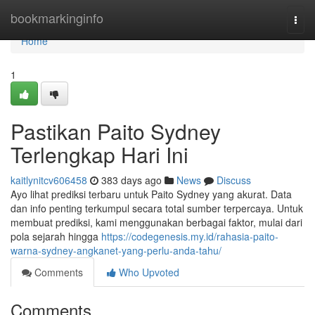
Home
bookmarkinginfo
Togg
navi
Home
1
Pastikan Paito Sydney
Terlengkap Hari Ini
kaitlynitcv606458
383 days ago
News
Discuss
Ayo lihat prediksi terbaru untuk Paito Sydney yang akurat. Data
dan info penting terkumpul secara total sumber terpercaya. Untuk
membuat prediksi, kami menggunakan berbagai faktor, mulai dari
pola sejarah hingga
https://codegenesis.my.id/rahasia-paito-
warna-sydney-angkanet-yang-perlu-anda-tahu/
Comments
Who Upvoted
Comments