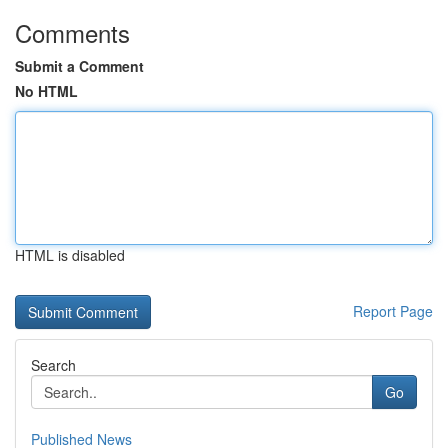
Comments
Submit a Comment
No HTML
HTML is disabled
Report Page
Search
Go
Published News