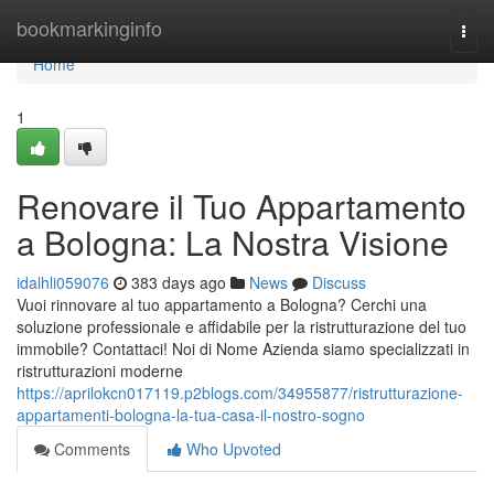
Home
bookmarkinginfo
Togg
navi
Home
1
Renovare il Tuo Appartamento
a Bologna: La Nostra Visione
idalhli059076
383 days ago
News
Discuss
Vuoi rinnovare al tuo appartamento a Bologna? Cerchi una
soluzione professionale e affidabile per la ristrutturazione del tuo
immobile? Contattaci! Noi di Nome Azienda siamo specializzati in
ristrutturazioni moderne
https://aprilokcn017119.p2blogs.com/34955877/ristrutturazione-
appartamenti-bologna-la-tua-casa-il-nostro-sogno
Comments
Who Upvoted