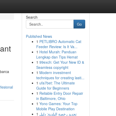
Search
Go
Published News
1
PETLIBRO Automatic Cat
Sant
Feeder Review: Is It Va...
1
Hotel Murah: Panduan
Lengkap dan Tips Hemat
1
99exch: Get Your New ID &
Seamless copyright
abarca
1
Modern investment
techniques for creating lasti...
1
ufa7bet: The Ultimate
fesional
Guide for Beginners
1
Reliable Entry Door Repair
in Baltimore, Ohio
1
Yono Games: Your Top
Mobile Play Destination
1
تجديد رخصة البلدية: دليل