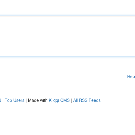
Rep
d
|
Top Users
| Made with
Kliqqi CMS
|
All RSS Feeds