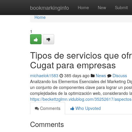
Home
bookmarkinginfo
Home
New
Submit
Home
1
Tipos de servicios que of
Cugat para empresas
michaelok1583
385 days ago
News
Discuss
Analizando los Elementos Esenciales del Marketing Dig
un conjunto de componentes clave para lograr un pos
complejidades de la optimización web, considerando l
https://beckettzglmn.vidublog.com/35252617/aspectos-
Comments
Who Upvoted
Comments