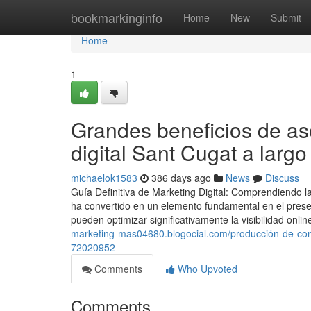
Home
bookmarkinginfo
Home
New
Submit
Home
1
Grandes beneficios de as
digital Sant Cugat a largo
michaelok1583
386 days ago
News
Discuss
Guía Definitiva de Marketing Digital: Comprendiendo l
ha convertido en un elemento fundamental en el pres
pueden optimizar significativamente la visibilidad onli
marketing-mas04680.blogocial.com/producción-de-cont
72020952
Comments
Who Upvoted
Comments