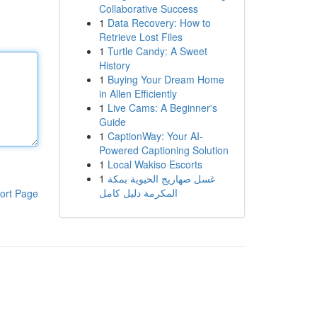
Collaborative Success
1
Data Recovery: How to
Retrieve Lost Files
1
Turtle Candy: A Sweet
History
1
Buying Your Dream Home
in Allen Efficiently
1
Live Cams: A Beginner's
Guide
1
CaptionWay: Your AI-
Powered Captioning Solution
1
Local Wakiso Escorts
1
غسل صهاريج الحيوية بمكة
المكرمة دليل كامل
ort Page