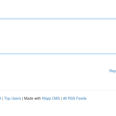
Rep
d
|
Top Users
| Made with
Kliqqi CMS
|
All RSS Feeds