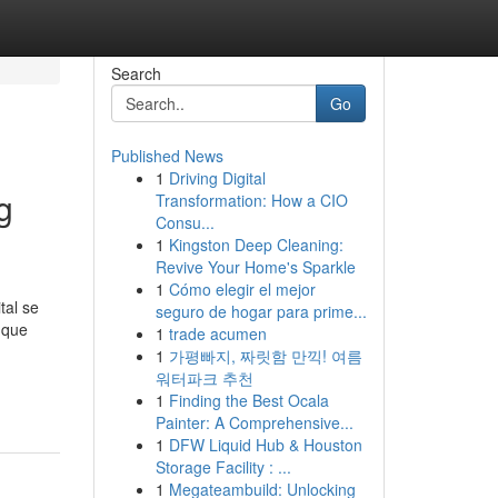
Search
Go
Published News
1
Driving Digital
g
Transformation: How a CIO
Consu...
1
Kingston Deep Cleaning:
Revive Your Home's Sparkle
1
Cómo elegir el mejor
tal se
seguro de hogar para prime...
 que
1
trade acumen
1
가평빠지, 짜릿함 만끽! 여름
워터파크 추천
1
Finding the Best Ocala
Painter: A Comprehensive...
1
DFW Liquid Hub & Houston
Storage Facility : ...
1
Megateambuild: Unlocking