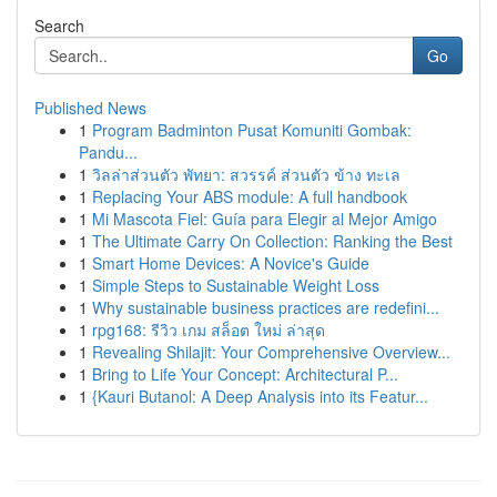
Search
Go
Published News
1
Program Badminton Pusat Komuniti Gombak:
Pandu...
1
วิลล่าส่วนตัว พัทยา: สวรรค์ ส่วนตัว ข้าง ทะเล
1
Replacing Your ABS module: A full handbook
1
Mi Mascota Fiel: Guía para Elegir al Mejor Amigo
1
The Ultimate Carry On Collection: Ranking the Best
1
Smart Home Devices: A Novice's Guide
1
Simple Steps to Sustainable Weight Loss
1
Why sustainable business practices are redefini...
1
rpg168: รีวิว เกม สล็อต ใหม่ ล่าสุด
1
Revealing Shilajit: Your Comprehensive Overview...
1
Bring to Life Your Concept: Architectural P...
1
{Kauri Butanol: A Deep Analysis into its Featur...