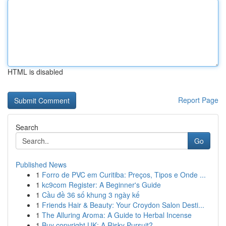
HTML is disabled
Report Page
Search
Go
Published News
1
Forro de PVC em Curitiba: Preços, Tipos e Onde ...
1
kc9com Register: A Beginner's Guide
1
Cầu đề 36 số khung 3 ngày kế
1
Friends Hair & Beauty: Your Croydon Salon Desti...
1
The Alluring Aroma: A Guide to Herbal Incense
1
Buy copyright UK: A Risky Pursuit?