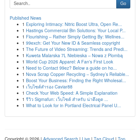
Go
Published News
1
Exploring Intimacy: Nitric Boost Ultra, Open Re...
1
Hastings Commercial Bin Solutions: Your Local P...
1
Flourishing – Rather Simply Getting By: Wellnes...
1
99exch: Get Your New ID & Seamless copyright
1
The Future of Video Streaming: Trends and Predi...
1
Kuweta Malarska 7L Niebieska – Nowa z Plombą
1
World Cup 2026 Apparel: A Fan's First Look
1
Need to Contact 99ez? Below a guide on ho...
1
Nova Scrap Copper Recycling – Sydney’s Reliable...
1
Boost Your Business: Finding the Right Wholesal...
1
เว็บไซต์สำรอง Caviar88
1
Check Your Web Speed: A Simple Explanation
1
รีวิว Sigmafun: เว็บไซต์ สำหรับ น่าดึงดูด ...
1
What to Look for in Portland Electrical Panel U...
Copyright © 2026 |
Advanced Search
|
Live
|
Tag Cloud
|
Top