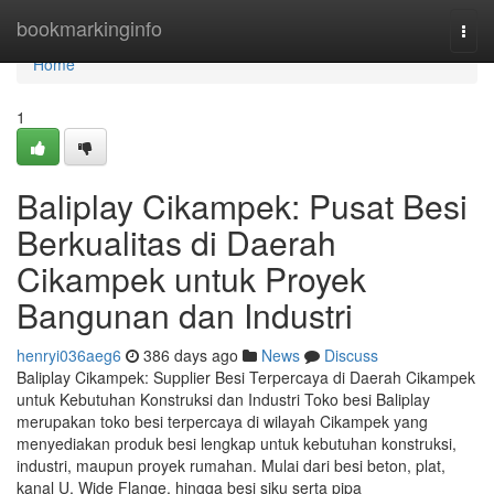
Home
bookmarkinginfo
Togg
navi
Home
1
Baliplay Cikampek: Pusat Besi
Berkualitas di Daerah
Cikampek untuk Proyek
Bangunan dan Industri
henryi036aeg6
386 days ago
News
Discuss
Baliplay Cikampek: Supplier Besi Terpercaya di Daerah Cikampek
untuk Kebutuhan Konstruksi dan Industri Toko besi Baliplay
merupakan toko besi terpercaya di wilayah Cikampek yang
menyediakan produk besi lengkap untuk kebutuhan konstruksi,
industri, maupun proyek rumahan. Mulai dari besi beton, plat,
kanal U, Wide Flange, hingga besi siku serta pipa