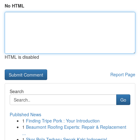
No HTML
HTML is disabled
Report Page
Search
Go
Published News
1
Finding Tripe Pork : Your Introduction
1
Beaumont Roofing Experts: Repair & Replacement
...
1
Skor Bola Terbaru Sepak Kaki Indonesia!