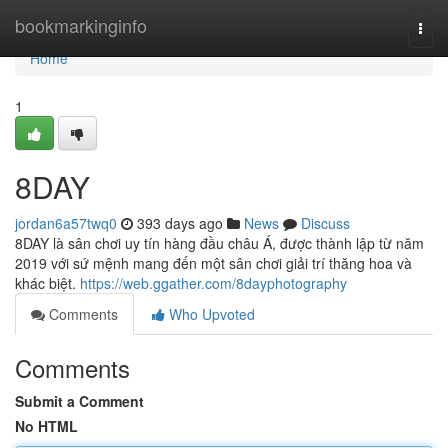
Home
bookmarkinginfo
Togg
navi
Home
1
8DAY
jordan6a57twq0
393 days ago
News
Discuss
8DAY là sân chơi uy tín hàng đầu châu Á, được thành lập từ năm
2019 với sứ mệnh mang đến một sân chơi giải trí thăng hoa và
khác biệt.
https://web.ggather.com/8dayphotography
Comments
Who Upvoted
Comments
Submit a Comment
No HTML