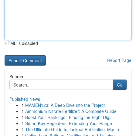
HTML is disabled
Report Page
Search
Go
Published News
1
MAMEN123: A Deep Dive into the Project
1
Ammonium Nitrate Fertilizer: A Complete Guide
1
Boost Your Rankings : Finding the Right Digi...
1
Smart Key Repeaters: Extending Your Range
1
The Ultimate Guide to Jackpot Bet Online: Maste...
1
Online Lean 6 Sigma Certification and Training:...