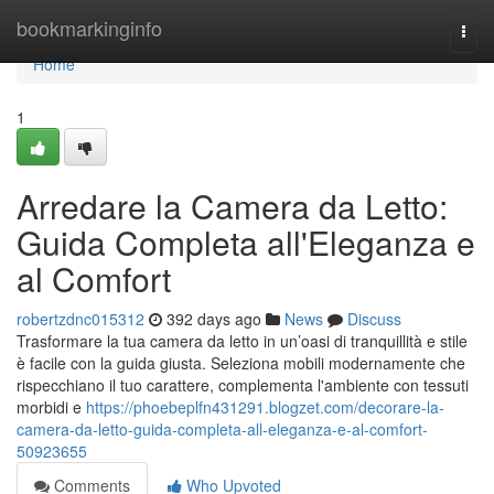
Home
bookmarkinginfo
Togg
navi
Home
1
Arredare la Camera da Letto:
Guida Completa all'Eleganza e
al Comfort
robertzdnc015312
392 days ago
News
Discuss
Trasformare la tua camera da letto in un’oasi di tranquillità e stile
è facile con la guida giusta. Seleziona mobili modernamente che
rispecchiano il tuo carattere, complementa l'ambiente con tessuti
morbidi e
https://phoebeplfn431291.blogzet.com/decorare-la-
camera-da-letto-guida-completa-all-eleganza-e-al-comfort-
50923655
Comments
Who Upvoted