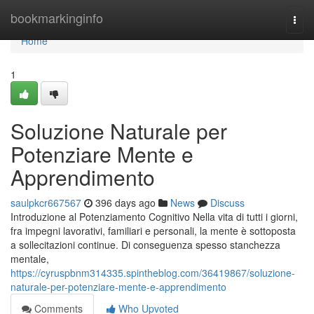
Home
bookmarkinginfo
Togg
navi
Home
1
Soluzione Naturale per
Potenziare Mente e
Apprendimento
saulpkcr667567
396 days ago
News
Discuss
Introduzione al Potenziamento Cognitivo Nella vita di tutti i giorni,
fra impegni lavorativi, familiari e personali, la mente è sottoposta
a sollecitazioni continue. Di conseguenza spesso stanchezza
mentale,
https://cyruspbnm314335.spintheblog.com/36419867/soluzione-
naturale-per-potenziare-mente-e-apprendimento
Comments
Who Upvoted