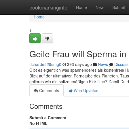
Home
bookmarkinginfo
Home
New
Submit
Home
1
Geile Frau will Sperma in
richarde529smg0
393 days ago
News
Discuss
Gibt es eigentlich was spannenderes als kostenfreie Ha
Blick auf der ultimativen Pornotube des Planeten. Taus
geileres wie die spitzenmäßigen Fickfilme? Damit Du da
Comments
Who Upvoted
Comments
Submit a Comment
No HTML