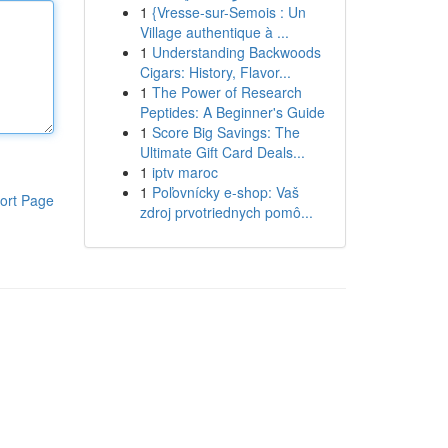
1
{Vresse-sur-Semois : Un
Village authentique à ...
1
Understanding Backwoods
Cigars: History, Flavor...
1
The Power of Research
Peptides: A Beginner's Guide
1
Score Big Savings: The
Ultimate Gift Card Deals...
1
iptv maroc
1
Poľovnícky e-shop: Vaš
ort Page
zdroj prvotriednych pomô...