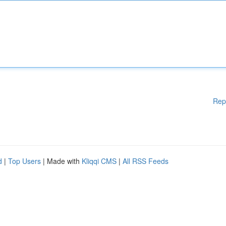
Rep
d
|
Top Users
| Made with
Kliqqi CMS
|
All RSS Feeds