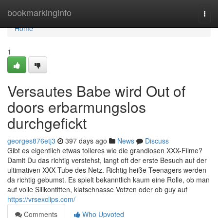
Home
bookmarkinginfo
Togg
navi
Home
1
Versautes Babe wird Out of
doors erbarmungslos
durchgefickt
georges876etj3
397 days ago
News
Discuss
Gibt es eigentlich etwas tolleres wie die grandiosen XXX-Filme?
Damit Du das richtig verstehst, langt oft der erste Besuch auf der
ultimativen XXX Tube des Netz. Richtig heiße Teenagers werden
da richtig gebumst. Es spielt bekanntlich kaum eine Rolle, ob man
auf volle Silikontitten, klatschnasse Votzen oder ob guy auf
https://vrsexclips.com/
Comments
Who Upvoted