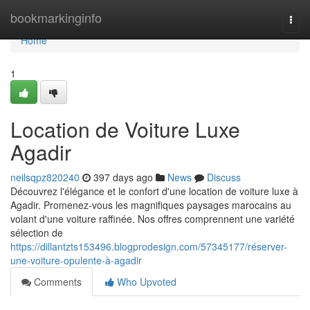
Home
bookmarkinginfo
Togg
navi
Home
1
Location de Voiture Luxe
Agadir
neilsqpz820240
397 days ago
News
Discuss
Découvrez l'élégance et le confort d'une location de voiture luxe à
Agadir. Promenez-vous les magnifiques paysages marocains au
volant d'une voiture raffinée. Nos offres comprennent une variété
sélection de
https://dillantzts153496.blogprodesign.com/57345177/réserver-
une-voiture-opulente-à-agadir
Comments
Who Upvoted