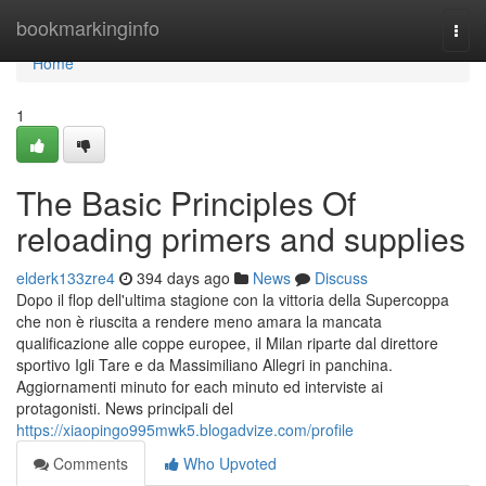
Home
bookmarkinginfo
Togg
navi
Home
1
The Basic Principles Of
reloading primers and supplies
elderk133zre4
394 days ago
News
Discuss
Dopo il flop dell'ultima stagione con la vittoria della Supercoppa
che non è riuscita a rendere meno amara la mancata
qualificazione alle coppe europee, il Milan riparte dal direttore
sportivo Igli Tare e da Massimiliano Allegri in panchina.
Aggiornamenti minuto for each minuto ed interviste ai
protagonisti. News principali del
https://xiaopingo995mwk5.blogadvize.com/profile
Comments
Who Upvoted