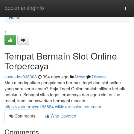
Home
bookmarkinginfo
Togg
navi
Home
1
Tempat Bermain Slot Online
Terpercaya
zoyazdos008308
394 days ago
News
Discuss
Mau mendapatkan pengalaman bermain togel dan slot online
yang seru serta aman? Raja Togel Online adalah pilihan terbaik
untukmu. Sebagai situs togel terpercaya dan agen slot online
resmi, kami menawarkan berbagai macam
https://xanderayvo198884.wikiexpression.com/user
Comments
Who Upvoted
Comments