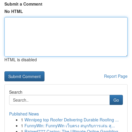
Submit a Comment
No HTML
HTML is disabled
Report Page
Search
Go
Published News
1
Winnipeg top Roofer Delivering Durable Roofing ...
1
FunnyWin: FunnyWin เว็บตรง สนุกกับการเล่น สุ...
1
Rajawd777 Casino: The Ultimate Online Gambling ...