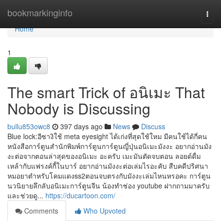
Home
bookmarkinginfo
Togg
navi
Home
1
The smart Trick of อนิเมะ That
Nobody is Discussing
bullu853owc8
397 days ago
News
Discuss
Blue lock:อีซางิใช้ meta eyesight ได้เก่งที่สุดใช้ใหม มีคนใช้ได้กี่คน
หนังสือการ์ตูนสำนักพิมพ์การ์ตูนการ์ตูนญี่ปุ่นอนิเมะมังงะ อยากอ่านมัง
งะต่อจากตอนล่าสุดของอนิเมะ อะครับ เมะมันตัดจบตอน ลอยด์ดื่ม
เหล้ากับแฟรงค์กี้ในบาร์ อยากอ่านมังงะต่อเล่มไรอะคับ สืบคดีปริศนา
หมอยาตำหรับโคมแดงss2ตอนจบตรงกับมังงะเล่มไหนหรอคะ การ์ตูน
นวนิยายลึกลับอนิเมะการ์ตูนจีน น้องทำช่อง youtube ฝากถามมาครับ
และช่วยดู...
https://ducartoon.com/
Comments
Who Upvoted