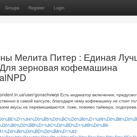
Groups
Register
Login
ны Мелита Питер : Единая Луч
ь Для зерновая кофемашина
rRalNPD
ndent.in.ua/user/gonachvwqs Есть индикатор включения, предусмо
ственно в самой капсуле, благодаря чему кофемашину не стоит то
азом вкусы не перемешиваются. тоже, помимо таймера, подогрева
/%D0%9A%D0%BE%D1%84%D0%B5%D0%BC%D0%B0%D1%88%D0%B8%D0%
B8%D0%B0%D0%BB%D1%8C%D0%BD%D1%8B%D0%B9-
A1%D0%B0%D0%BD%D0%BA%D1%82-