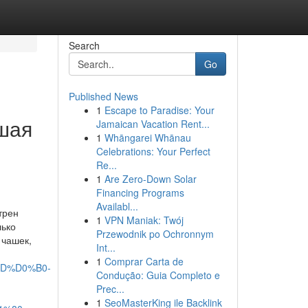
Search
Go
Published News
1
Escape to Paradise: Your
шая
Jamaican Vacation Rent...
1
Whāngarei Whānau
Celebrations: Your Perfect
Re...
1
Are Zero-Down Solar
Financing Programs
Availabl...
трен
1
VPN Maniak: Twój
лько
Przewodnik po Ochronnym
 чашек,
Int...
1
Comprar Carta de
BD%D0%B0-
Condução: Guia Completo e
Prec...
1
SeoMasterKing ile Backlink