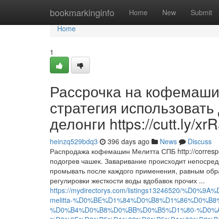
Home
bookmarkinginfo
Home
New
Submit
Home
1
Рассрочка на кофемаши
стратегия использоват
делонги https://cutt.ly/x
heinzq529bdq3
396 days ago
News
Discuss
Распродажа кофемашин Мелитта СПБ http://correspo
подогрев чашек. Заваривание происходит непосред
промывать после каждого применения, равным обр
регулировки жесткости воды вдобавок прочих ...
https://mydirectorys.com/listings13246520
melitta-%D0%BE%D1%84%D0%B8%D1%86%D0%
%D0%B4%D0%B8%D0%BB%D0%B5%D1%80-%D0%