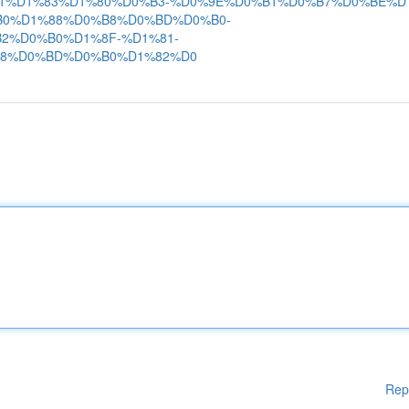
1%D1%83%D1%80%D0%B3-%D0%9E%D0%B1%D0%B7%D0%BE%D1
0%D1%88%D0%B8%D0%BD%D0%B0-
2%D0%B0%D1%8F-%D1%81-
8%D0%BD%D0%B0%D1%82%D0
Rep