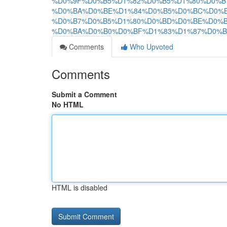
%D0%9F%D0%B5%D1%82%D0%B5%D1%80%D0%B
%D0%BA%D0%BE%D1%84%D0%B5%D0%BC%D0%B
%D0%B7%D0%B5%D1%80%D0%BD%D0%BE%D0%B
%D0%BA%D0%B0%D0%BF%D1%83%D1%87%D0%B
Comments
Who Upvoted
Comments
Submit a Comment
No HTML
HTML is disabled