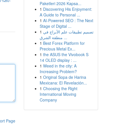
%80-
Paketleri 2026 Kapsa...
1
Discovering His Enjoyment:
A Guide to Personal ...
1
AI-Powered SEO : The Next
Stage of Digital ...
1
تصميم تطبيقات علم الأبراج في
منطقة الشرق ...
1
Best Forex Platform for
Precious Metal Ex...
1
the ASUS the Vivobook S
14 OLED display : ...
1
Weed in the city: A
Increasing Problem?
1
Original Sopa de Harina
Mexicana: El Revelación...
1
Choosing the Right
International Moving
Company
ort Page